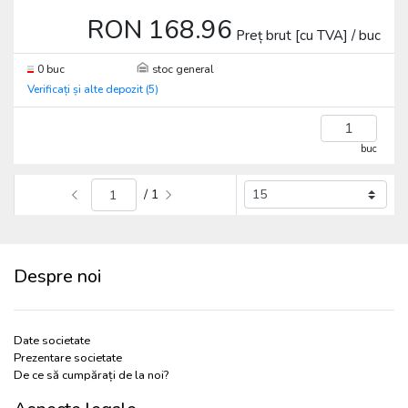
RON 168.96
Preț brut [cu TVA] / buc
0 buc
stoc general
Verificați și alte depozit (5)
buc
/ 1
Despre noi
Date societate
Prezentare societate
De ce să cumpărați de la noi?