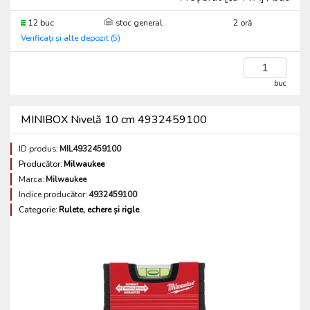
12 buc
stoc general
2 oră
Verificați și alte depozit (5)
buc
MINIBOX Nivelă 10 cm 4932459100
ID produs:
MIL4932459100
Producător:
Milwaukee
Marca:
Milwaukee
Indice producător:
4932459100
Categorie:
Rulete, echere și rigle