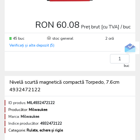
RON 60.08
Preț brut [cu TVA] / buc
45 buc
stoc general
2 oră
Verificați și alte depozit (5)
buc
Nivelă scurtă magnetică compactă Torpedo, 7.6cm
4932472122
ID produs:
MIL4932472122
Producător:
Milwaukee
Marca:
Milwaukee
Indice producător:
4932472122
Categorie:
Rulete, echere și rigle