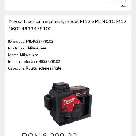
buc
Nivelă laser cu trei planuri, model M12 3PL-401C M12
360° 4933478102
ID produs:
MIL4933478102
Producător:
Milwaukee
Marca:
Milwaukee
Indice producător:
4933478102
Categorie:
Rulete, echere și rigle