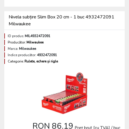
Nivela subțire Slim Box 20 cm - 1 buc 4932472091
Milwaukee
ID produs:
MIL4932472091
Producător:
Milwaukee
Marca:
Milwaukee
Indice producător:
4932472091
Categorie:
Rulete, echere și rigle
RON 86.19
Preț brut [cu TVA] / buc