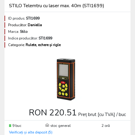
STILO Telemtru cu laser max. 40m (STI1699)
ID produs:
STI1699
Producător:
Daniella
Marca:
Stilo
Indice producător:
STI1699
Categorie:
Rulete, echere și rigle
RON 220.51
Preț brut [cu TVA] / buc
9 buc
stoc general
2 oră
Verificați și alte depozit (5)