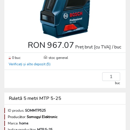
RON 967.07
Preț brut [cu TVA] / buc
0 buc
stoc general
Verificați și alte depozit (5)
buc
Ruletă 5 metri MTP 5-25
ID produs:
SOMMTP525
Producător:
Somogyi Elektronic
Marca:
home
Indice producător:
MTP 5-25