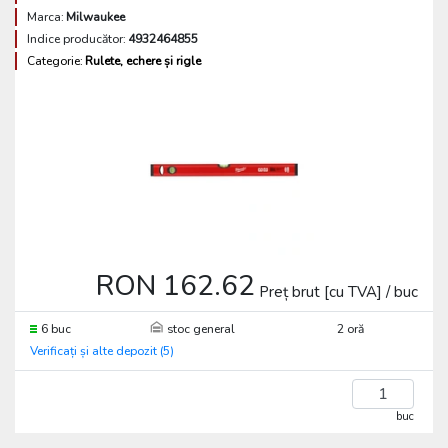
Marca:
Milwaukee
Indice producător:
4932464855
Categorie:
Rulete, echere și rigle
RON 162.62
Preț brut [cu TVA] / buc
6 buc
stoc general
2 oră
Verificați și alte depozit (5)
buc