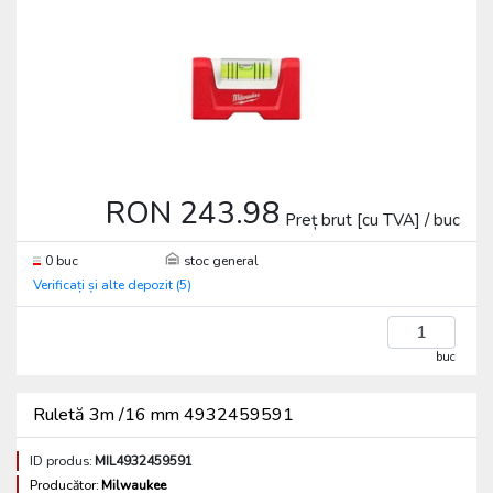
RON 243.98
Preț brut [cu TVA] / buc
0 buc
stoc general
Verificați și alte depozit (5)
buc
Ruletă 3m /16 mm 4932459591
ID produs:
MIL4932459591
Producător:
Milwaukee