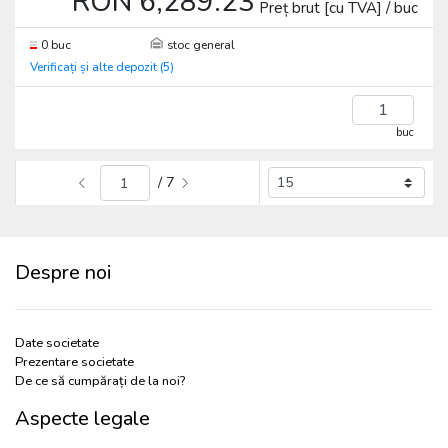
RON 6,289.23
Preț brut [cu TVA] / buc
0 buc
stoc general
Verificați și alte depozit (5)
buc
/ 7
Despre noi
Date societate
Prezentare societate
De ce să cumpărați de la noi?
Aspecte legale