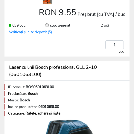
RON 9.55
Preț brut [cu TVA] / buc
659 buc
stoc general
2 oră
Verificați și alte depozit (5)
buc
Laser cu linii Bosch professional GLL 2-10
(0601063L00)
ID produs:
BOS0601063L00
Producător:
Bosch
Marca:
Bosch
Indice producător:
0601063L00
Categorie:
Rulete, echere și rigle