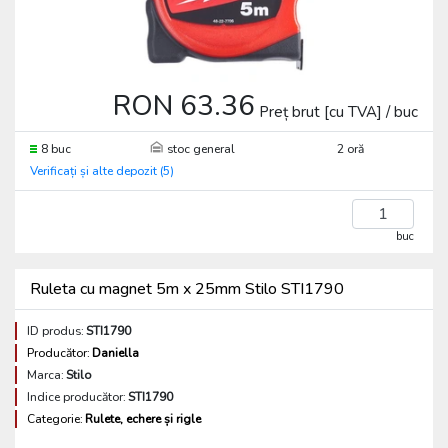
RON 63.36
Preț brut [cu TVA] / buc
8 buc
stoc general
2 oră
Verificați și alte depozit (5)
buc
Ruleta cu magnet 5m x 25mm Stilo STI1790
ID produs:
STI1790
Producător:
Daniella
Marca:
Stilo
Indice producător:
STI1790
Categorie:
Rulete, echere și rigle