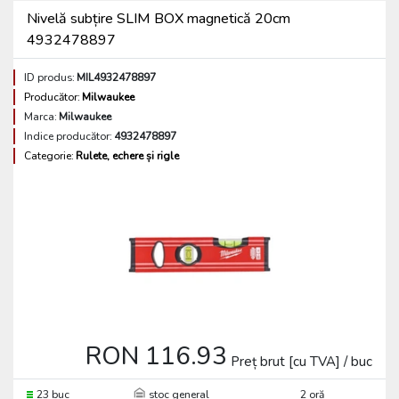
Nivelă subțire SLIM BOX magnetică 20cm
4932478897
ID produs:
MIL4932478897
Producător:
Milwaukee
Marca:
Milwaukee
Indice producător:
4932478897
Categorie:
Rulete, echere și rigle
RON 116.93
Preț brut [cu TVA] / buc
23 buc
stoc general
2 oră