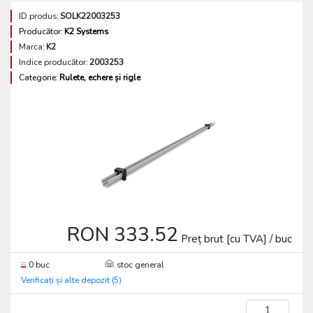
ID produs:
SOLK22003253
Producător:
K2 Systems
Marca:
K2
Indice producător:
2003253
Categorie:
Rulete, echere și rigle
RON 333.52
Preț brut [cu TVA] / buc
0 buc
stoc general
Verificați și alte depozit (5)