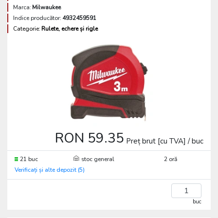
Marca:
Milwaukee
Indice producător:
4932459591
Categorie:
Rulete, echere și rigle
RON 59.35
Preț brut [cu TVA] / buc
21 buc
stoc general
2 oră
Verificați și alte depozit (5)
buc