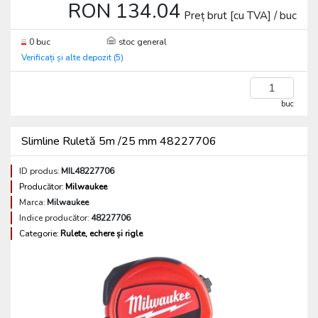
RON 134.04
Preț brut [cu TVA] / buc
0 buc
stoc general
Verificați și alte depozit (5)
buc
Slimline Ruletă 5m /25 mm 48227706
ID produs:
MIL48227706
Producător:
Milwaukee
Marca:
Milwaukee
Indice producător:
48227706
Categorie:
Rulete, echere și rigle