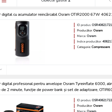
Obiecte găsite
2
 digital cu acumulator reincărcabil Osram OTIR2000 67W 40
ID produs:
OSR40621721
Producător:
Osram
Marca:
Osram
Indice producător:
40621
Categorie:
Compresoare
digital profesional pentru anvelope Osram Tyreinflate 6000, alime
 de 2 minute, funcție de power bank și set de adaptoare, OTIR
ID produs:
OSR40621722
Producător:
Osram
Marca:
Osram