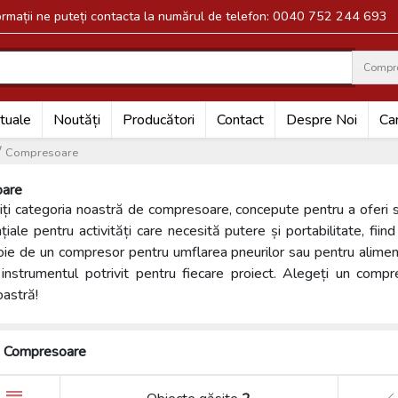
formații ne puteți contacta la numărul de telefon: 0040 752 244 693
Compr
Search
tuale
Noutăți
Producători
Contact
Despre Noi
Car
/
Compresoare
are
ți categoria noastră de compresoare, concepute pentru a oferi sol
iale pentru activități care necesită putere și portabilitate, fiind
oie de un compresor pentru umflarea pneurilor sau pentru alimen
 instrumentul potrivit pentru fiecare proiect. Alegeți un comp
astră!
Compresoare