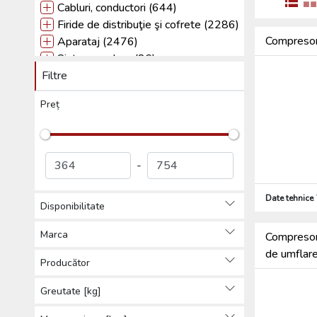
Cabluri, conductori (644)
Firide de distribuţie şi cofrete (2286)
Compresor
Aparataj (2476)
Sisteme solare (86)
Filtre
Tehnică de iIuminat (5982)
Sisteme de paratrăsnet (924)
Preț
Alte (564)
Produse de protecția muncii,
Îmbrăcăminte de protecție (76)
Scule (2270)
-
Scule de putere cu și fără
acumlator (37)
Date tehnice
Disponibilitate
Echipamente auto, utilaje mici de
grădină și pentru construcții, scule
Marca
Compresor 
(10)
de umflare
Baterii, acumulatori, încărcătoare
Producător
și cabluri de incărcare (6)
Greutate [kg]
Instrumente de lipire si sudură
(34)