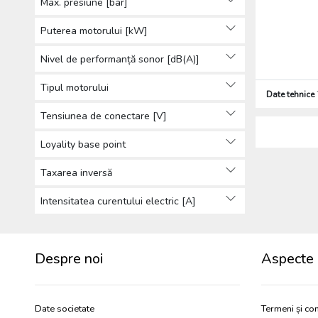
Max. presiune [bar]
Scule de mână (1124)
Instrumente de măsurare și
Puterea motorului [kW]
verificare (181)
Nivel de performanță sonor [dB(A)]
Mobiliere pentru atelier, scule
pneumatice și depozitare (147)
Tipul motorului
Date tehnice
Echipamente de ridicat și
manipulat (5)
Tensiunea de conectare [V]
Tamburi pentru cablu (19)
Loyality base point
Compresoare (2)
Scări (12)
Taxarea inversă
Echipamente de transport (1)
Organizatoare scule (102)
Intensitatea curentului electric [A]
Alte mobiliere pentru atelier
(6)
Materiale auxiliare, accesorii (16)
Despre noi
Aspecte 
Accesorii scule electrice (715)
Date societate
Termeni și con