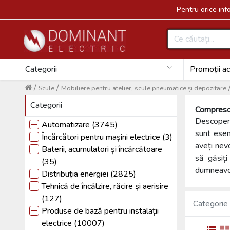
Pentru orice in
Categorii
Promoții ac
/
/
Scule
Mobiliere pentru atelier, scule pneumatice și depozitare
Categorii
Compreso
Descoperi
Automatizare (3745)
sunt esenț
Încărcători pentru mașini electrice (3)
aveți nev
Baterii, acumulatori și încărcătoare
să găsiți
(35)
dumneavo
Distribuția energiei (2825)
Tehnică de încălzire, răcire și aerisire
(127)
Categorie
Produse de bază pentru instalații
electrice (10007)