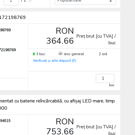
/ 1
62172198769
RON
98769
Preț brut [cu TVA] /
364.66
buc
72198769
3 buc
stoc general
2 oră
Verificați și alte depozit (5)
buc
ntat cu baterie reîncărcabilă, cu afișaj LED mare, timp
6000
RON
94515
Preț brut [cu TVA] /
753.66
buc