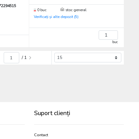
72294515
0 buc
stoc general
Verificați și alte depozit (5)
buc
/ 1
Suport clienți
Contact