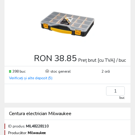
RON 38.85
Preț brut [cu TVA] / buc
398 buc
stoc general
2 oră
Verificați și alte depozit (5)
buc
Centura electrician Milwaukee
ID produs:
MIL48228110
Producător:
Milwaukee