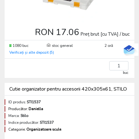
RON 17.06
Preț brut [cu TVA] / buc
1080 buc
stoc general
2 oră
Verificați și alte depozit (5)
buc
Cutie organizator pentru accesorii 420x305x61, STILO
ID produs:
STI1537
Producător:
Daniella
Marca:
Stilo
Indice producător:
STI1537
Categorie:
Organizatoare scule