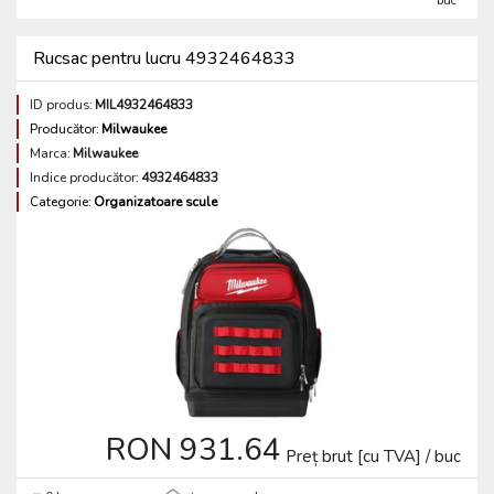
buc
Rucsac pentru lucru 4932464833
ID produs:
MIL4932464833
Producător:
Milwaukee
Marca:
Milwaukee
Indice producător:
4932464833
Categorie:
Organizatoare scule
RON 931.64
Preț brut [cu TVA] / buc