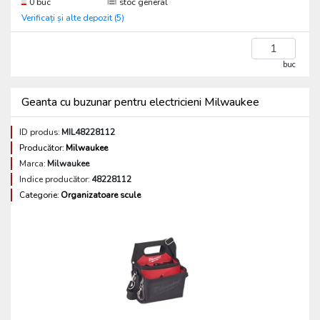
0 buc
stoc general
Verificați și alte depozit (5)
buc
Geanta cu buzunar pentru electricieni Milwaukee
ID produs:
MIL48228112
Producător:
Milwaukee
Marca:
Milwaukee
Indice producător:
48228112
Categorie:
Organizatoare scule