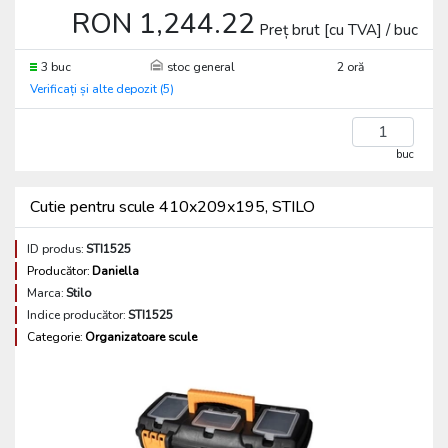
RON 1,244.22
Preț brut [cu TVA] / buc
3 buc
stoc general
2 oră
Verificați și alte depozit (5)
buc
Cutie pentru scule 410x209x195, STILO
ID produs:
STI1525
Producător:
Daniella
Marca:
Stilo
Indice producător:
STI1525
Categorie:
Organizatoare scule