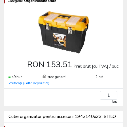
Categorie:
Organizatoare scule
RON 153.51
Preț brut [cu TVA] / buc
49 buc
stoc general
2 oră
Verificați și alte depozit (5)
buc
Cutie organizator pentru accesorii 194x140x33, STILO