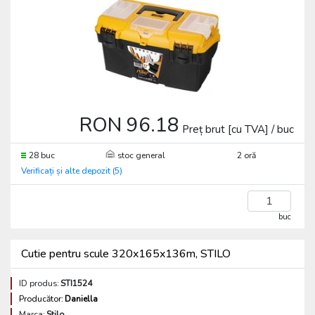
RON 96.18
Preț brut [cu TVA] / buc
28 buc
stoc general
2 oră
Verificați și alte depozit (5)
buc
Cutie pentru scule 320x165x136m, STILO
ID produs:
STI1524
Producător:
Daniella
Marca:
Stilo