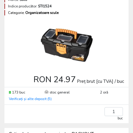
Indice producător:
STI1524
Categorie:
Organizatoare scule
RON 24.97
Preț brut [cu TVA] / buc
173 buc
stoc general
2 oră
Verificați și alte depozit (5)
buc