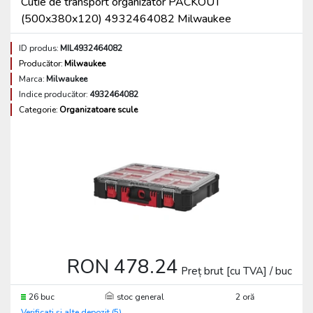
Cutie de transport organizator PACKOUT
(500x380x120) 4932464082 Milwaukee
ID produs:
MIL4932464082
Producător:
Milwaukee
Marca:
Milwaukee
Indice producător:
4932464082
Categorie:
Organizatoare scule
RON 478.24
Preț brut [cu TVA] / buc
26 buc
stoc general
2 oră
Verificați și alte depozit (5)