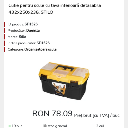
Cutie pentru scule cu tava interioară detasabila
432x250x238, STILO
ID produs:
STI1526
Producător:
Daniella
Marca:
Stilo
Indice producător:
STI1526
Categorie:
Organizatoare scule
RON 78.09
Preț brut [cu TVA] / buc
19 buc
stoc general
2 oră