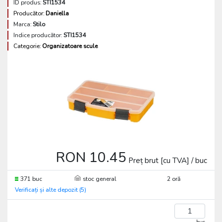
ID produs:
STI1534
Producător:
Daniella
Marca:
Stilo
Indice producător:
STI1534
Categorie:
Organizatoare scule
RON 10.45
Preț brut [cu TVA] / buc
371 buc
stoc general
2 oră
Verificați și alte depozit (5)