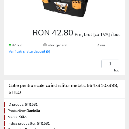
RON 42.80
Preț brut [cu TVA] / buc
87 buc
stoc general
2 oră
Verificați și alte depozit (5)
buc
Cutie pentru scule cu închizător metalic 564x310x388,
STILO
ID produs:
STI1531
Producător:
Daniella
Marca:
Stilo
Indice producător:
STI1531