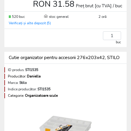
RON 31.58
Preț brut [cu TVA] / buc
520 buc
stoc general
2 oră
Verificați și alte depozit (5)
buc
Cutie organizator pentru accesorii 276x203x42, STILO
ID produs:
STI1535
Producător:
Daniella
Marca:
Stilo
Indice producător:
STI1535
Categorie:
Organizatoare scule