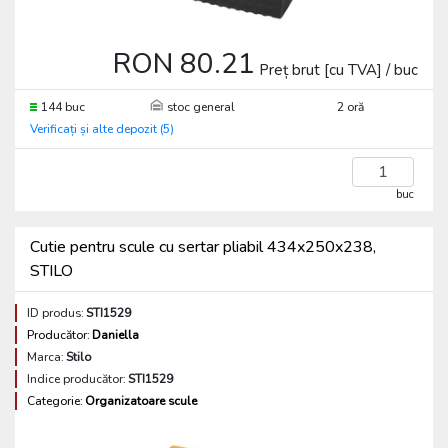
RON 80.21
Preț brut [cu TVA] / buc
144 buc
stoc general
2 oră
Verificați și alte depozit (5)
buc
Cutie pentru scule cu sertar pliabil 434x250x238,
STILO
ID produs:
STI1529
Producător:
Daniella
Marca:
Stilo
Indice producător:
STI1529
Categorie:
Organizatoare scule