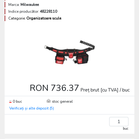
Marca:
Milwaukee
Indice producător:
48228110
Categorie:
Organizatoare scule
RON 736.37
Preț brut [cu TVA] / buc
0 buc
stoc general
Verificați și alte depozit (5)
buc