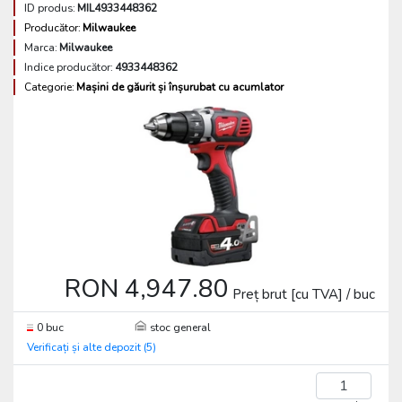
ID produs:
MIL4933448362
Producător:
Milwaukee
Marca:
Milwaukee
Indice producător:
4933448362
Categorie:
Mașini de găurit și înșurubat cu acumlator
RON 4,947.80
Preț brut [cu TVA] / buc
0 buc
stoc general
Verificați și alte depozit (5)