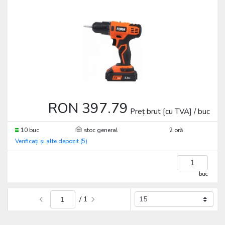
RON 397.79
Preț brut [cu TVA] / buc
10 buc
stoc general
2 oră
Verificați și alte depozit (5)
buc
/ 1