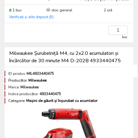
1 buc
stoc general
2 oră
Verificați și alte depozit (5)
buc
Milwaukee Șurubelniță M4, cu 2x2.0 acumulatori și
încărcător de 30 minute M4 D-202B 4933440475
ID produs:
MIL4933440475
Producător:
Milwaukee
Marca:
Milwaukee
Indice producător:
4933440475
Categorie:
Mașini de găurit și înșurubat cu acumlator