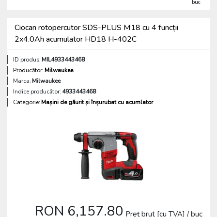
buc
Ciocan rotopercutor SDS-PLUS M18 cu 4 funcții
2x4.0Ah acumulator HD18 H-402C
ID produs:
MIL4933443468
Producător:
Milwaukee
Marca:
Milwaukee
Indice producător:
4933443468
Categorie:
Mașini de găurit și înșurubat cu acumlator
RON 6,157.80
Preț brut [cu TVA] / buc