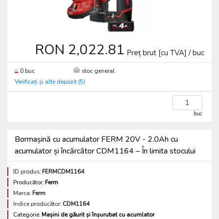
RON 2,022.81
Preț brut [cu TVA] / buc
0 buc
stoc general
Verificați și alte depozit (5)
buc
Bormașină cu acumulator FERM 20V - 2.0Ah cu
acumulator și încărcător CDM1164 – În limita stocului
ID produs:
FERMCDM1164
Producător:
Ferm
Marca:
Ferm
Indice producător:
CDM1164
Categorie:
Mașini de găurit și înșurubat cu acumlator