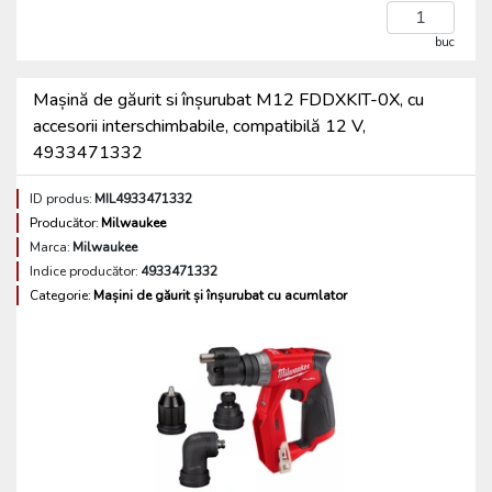
buc
Mașină de găurit si înșurubat M12 FDDXKIT-0X, cu
accesorii interschimbabile, compatibilă 12 V,
4933471332
ID produs:
MIL4933471332
Producător:
Milwaukee
Marca:
Milwaukee
Indice producător:
4933471332
Categorie:
Mașini de găurit și înșurubat cu acumlator