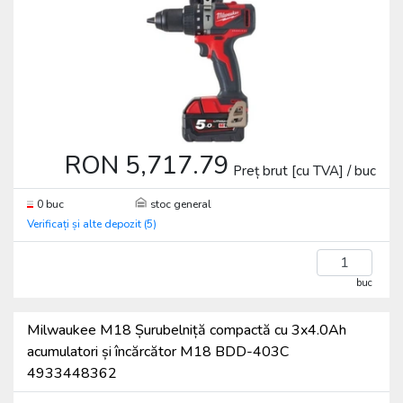
RON 5,717.79
Preț brut [cu TVA] / buc
0 buc
stoc general
Verificați și alte depozit (5)
buc
Milwaukee M18 Șurubelniță compactă cu 3x4.0Ah
acumulatori și încărcător M18 BDD-403C
4933448362