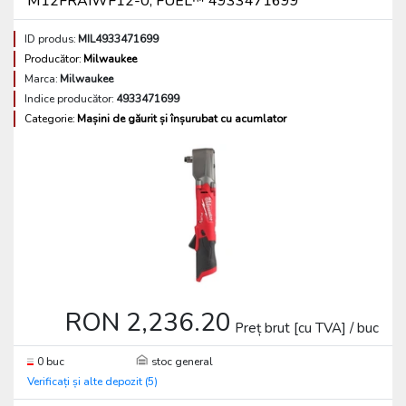
M12FRAIWF12-0, FUEL™ 4933471699
ID produs:
MIL4933471699
Producător:
Milwaukee
Marca:
Milwaukee
Indice producător:
4933471699
Categorie:
Mașini de găurit și înșurubat cu acumlator
RON 2,236.20
Preț brut [cu TVA] / buc
0 buc
stoc general
Verificați și alte depozit (5)