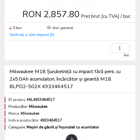
RON 2,857.80
Preț brut [cu TVA] / buc
0 buc
stoc general
Verificați și alte depozit (5)
buc
Milwaukee M18 Șurubelniță cu impact fără perii, cu
2x5.0Ah acumulatori, încărcător și geantă M18
BLPD2-502X 4933464517
ID produs:
MIL4933464517
Producător:
Milwaukee
Marca:
Milwaukee
Indice producător:
4933464517
Categorie:
Mașini de găurit și înșurubat cu acumlator