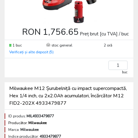
RON 1,756.65
Preț brut [cu TVA] / buc
1 buc
stoc general
2 oră
Verificați și alte depozit (5)
buc
Milwaukee M12 Șurubelniță cu impact supercompactă,
Hex 1/4 inch, cu 2x2.0Ah acumulatori, încărcător M12
FID2-202X 4933479877
ID produs:
MIL4933479877
Producător:
Milwaukee
Marca:
Milwaukee
Indice producător:
4933479877