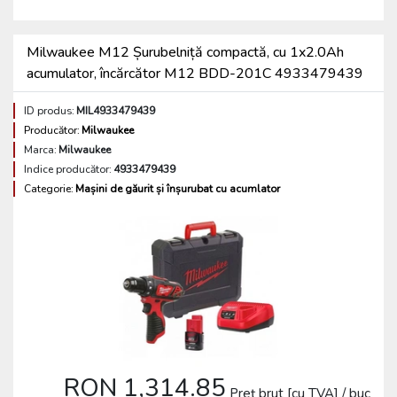
Milwaukee M12 Șurubelniță compactă, cu 1x2.0Ah
acumulator, încărcător M12 BDD-201C 4933479439
ID produs:
MIL4933479439
Producător:
Milwaukee
Marca:
Milwaukee
Indice producător:
4933479439
Categorie:
Mașini de găurit și înșurubat cu acumlator
RON 1,314.85
Preț brut [cu TVA] / buc