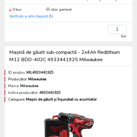
0 buc
stoc general
Verificați și alte depozit (5)
buc
Mașină de găurit sub-compactă - 2x4Ah Redlithium
M12 BDD-402C 4933441925 Milwaukee
ID produs:
MIL4933441925
Producător:
Milwaukee
Marca:
Milwaukee
Indice producător:
4933441925
Categorie:
Mașini de găurit și înșurubat cu acumlator