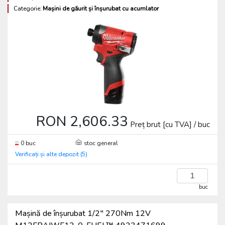
Categorie:
Mașini de găurit și înșurubat cu acumlator
RON 2,606.33
Preț brut [cu TVA] / buc
0 buc
stoc general
Verificați și alte depozit (5)
buc
Mașină de înșurubat 1/2" 270Nm 12V