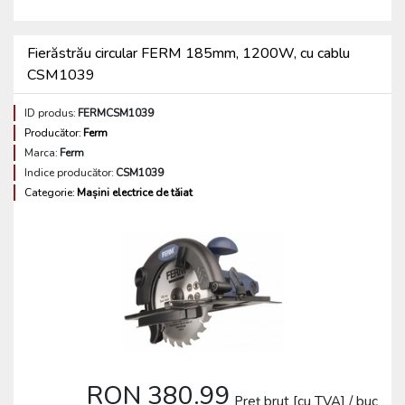
Fierăstrău circular FERM 185mm, 1200W, cu cablu
CSM1039
ID produs:
FERMCSM1039
Producător:
Ferm
Marca:
Ferm
Indice producător:
CSM1039
Categorie:
Mașini electrice de tăiat
RON 380.99
Preț brut [cu TVA] / buc