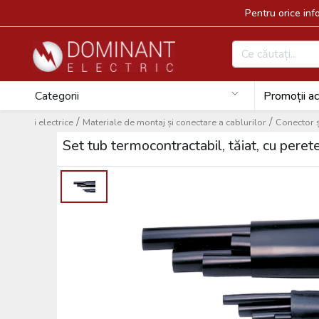
Pentru orice in
Categorii
Promoții ac
/
/
nstalații electrice
Materiale de montaj și conectare a cablurilor
Conector ș
Set tub termocontractabil, tăiat, cu pe