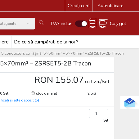
Creați cont
Autentificare
TVA inclus
Coș gol
ategoriile
iere
De ce să cumpărați de la noi ?
ntru 5 conductori, cu rășină, 5×50mm² – 5×70mm² – ZSRSET5-2B Tracon
m² – 5×70mm² – ZSRSET5-2B Tracon
RON 155.07
cu t.v.a./Set
0 Set
stoc general
2 oră
ificați și alte depozit (5)
Set