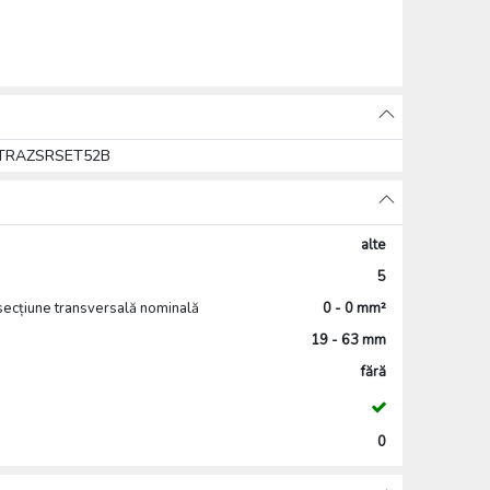
n, TRAZSRSET52B
alte
5
 secțiune transversală nominală
0 - 0 mm²
19 - 63 mm
fără
0