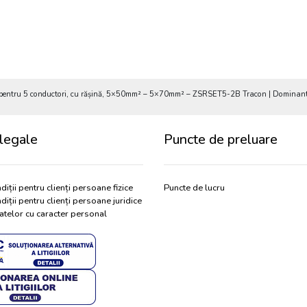
iu, pentru 5 conductori, cu rășină, 5×50mm² – 5×70mm² – ZSRSET5-2B Tracon | Dominant 
legale
Puncte de preluare
diții pentru clienți persoane fizice
Puncte de lucru
diții pentru clienți persoane juridice
atelor cu caracter personal