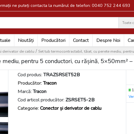
formații ne puteți contacta la numărul de telefon: 0040 752 244 693
Toate c
Search
tuale
Noutăți
Producători
Contact
Despre Noi
Car
/
i derivator de cablu
Set tub termocontractabil, tăiat, cu perete mediu, pe
rete mediu, pentru 5 conductori, cu rășină, 5×50m
Cod produs:
TRAZSRSET52B
Producător:
Tracon
1
Marcă:
Tracon
Ver
Cod articol producător:
ZSRSET5-2B
Categorie:
Conector și derivator de cablu