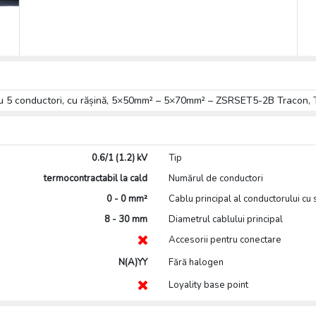
entru 5 conductori, cu rășină, 5×50mm² – 5×70mm² – ZSRSET5-2B Traco
0.6/1 (1.2) kV
Tip
termocontractabil la cald
Numărul de conductori
0 - 0 mm²
Cablu principal al conductorului cu
8 - 30 mm
Diametrul cablului principal
Accesorii pentru conectare
N(A)YY
Fără halogen
Loyality base point