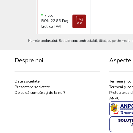
7 buc
RON 22.86
Preț
brut [cu TVA]
Numele produsului: Set tub termocontractabil, tăiat, cu perete med
Despre noi
Aspecte 
Date societate
Termeni și con
Prezentare societate
Termeni și con
De ce să cumpărați de la noi?
Prelucrarea d
ANPC