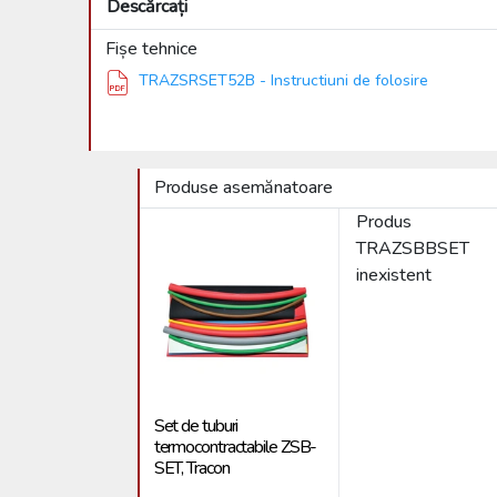
Descărcați
Fișe tehnice
TRAZSRSET52B - Instructiuni de folosire
Produse asemănatoare
Produs
TRAZSBBSET
inexistent
Set de tuburi
termocontractabile ZSB-
SET, Tracon