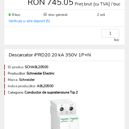
RON 745.05
Preț brut [cu TVA] / buc
9 buc
stoc general
2 oră
Verificați și alte depozit (5)
buc
Descarcator iPRD20 20 kA 350V 1P+N
ID produs:
SCHA9L20500
Producător:
Schneider Electric
Marca:
Schneider
Indice producător:
A9L20500
Categorie:
Conductor de supratensiune Tip 2