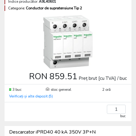
Indice producător:
A9L40601
Categorie:
Conductor de supratensiune Tip 2
RON 859.51
Preț brut [cu TVA] / buc
3 buc
stoc general
2 oră
Verificați și alte depozit (5)
buc
Descarcator iPRD40 40 kA 350V 3P+N