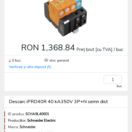
RON 1,368.84
Preț brut [cu TVA] / buc
0 buc
stoc general
Verificați și alte depozit (5)
buc
Descarc iPRD40R 40 kA350V 3P+N semn dist
ID produs:
SCHA9L40601
Producător:
Schneider Electric
Marca:
Schneider