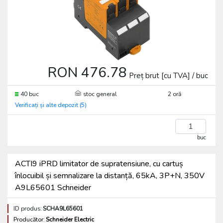
RON 476.78
Preț brut [cu TVA] / buc
40 buc
stoc general
2 oră
Verificați și alte depozit (5)
buc
ACTI9 iPRD limitator de supratensiune, cu cartuș
înlocuibil și semnalizare la distanță, 65kA, 3P+N, 350V
A9L65601 Schneider
ID produs:
SCHA9L65601
Producător:
Schneider Electric