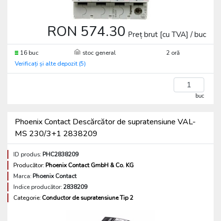
RON 574.30
Preț brut [cu TVA] / buc
16 buc
stoc general
2 oră
Verificați și alte depozit (5)
buc
Phoenix Contact Descărcător de supratensiune VAL-
MS 230/3+1 2838209
ID produs:
PHC2838209
Producător:
Phoenix Contact GmbH & Co. KG
Marca:
Phoenix Contact
Indice producător:
2838209
Categorie:
Conductor de supratensiune Tip 2