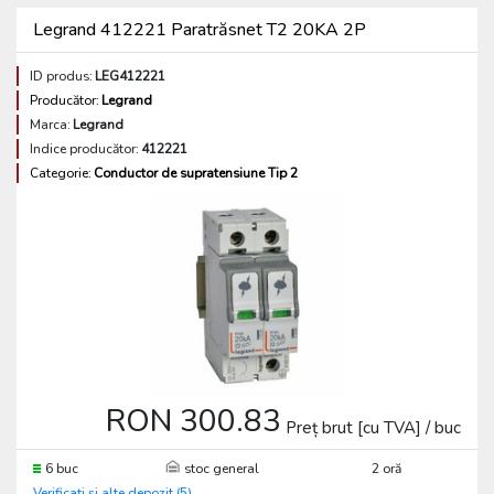
Legrand 412221 Paratrăsnet T2 20KA 2P
ID produs:
LEG412221
Producător:
Legrand
Marca:
Legrand
Indice producător:
412221
Categorie:
Conductor de supratensiune Tip 2
RON 300.83
Preț brut [cu TVA] / buc
6 buc
stoc general
2 oră
Verificați și alte depozit (5)