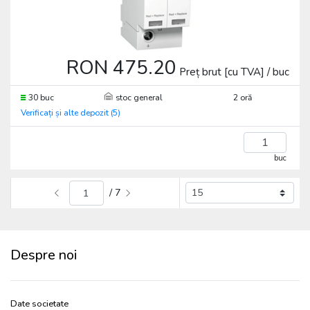
RON 475.20
Preț brut [cu TVA] / buc
30 buc
stoc general
2 oră
Verificați și alte depozit (5)
buc
/ 7
Despre noi
Date societate