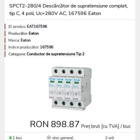
SPCT2-280/4 Descărcător de supratensiune complet,
tip C, 4 poli, Uc=280V AC, 167596 Eaton
ID produs:
EAT167596
Producător:
Eaton
Marca:
Eaton
Indice producător:
167596
Categorie:
Conductor de supratensiune Tip 2
RON 898.87
Preț brut [cu TVA] / buc
1 buc
stoc general
2 oră