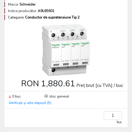
Marca:
Schneider
Indice producător:
A9L65601
Categorie:
Conductor de supratensiune Tip 2
RON 1,880.61
Preț brut [cu TVA] / buc
0 buc
stoc general
Verificați și alte depozit (5)
buc