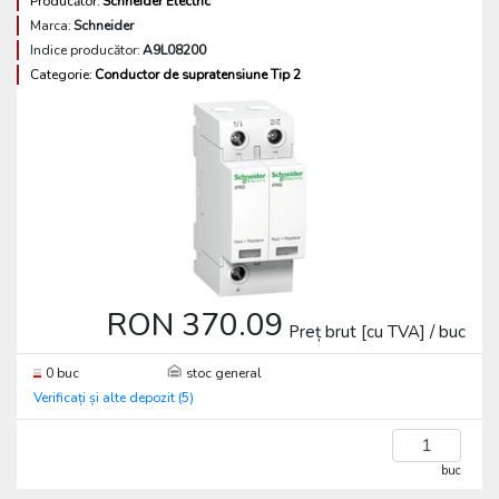
Producător:
Schneider Electric
Marca:
Schneider
Indice producător:
A9L08200
Categorie:
Conductor de supratensiune Tip 2
RON 370.09
Preț brut [cu TVA] / buc
0 buc
stoc general
Verificați și alte depozit (5)
buc