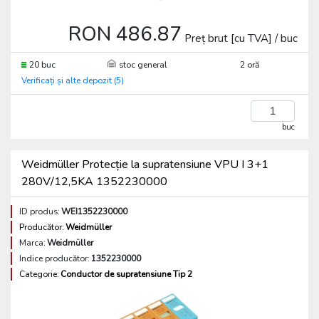
RON 486.87
Preț brut [cu TVA] / buc
20 buc
stoc general
2 oră
Verificați și alte depozit (5)
buc
Weidmüller Protecție la supratensiune VPU I 3+1
280V/12,5KA 1352230000
ID produs:
WEI1352230000
Producător:
Weidmüller
Marca:
Weidmüller
Indice producător:
1352230000
Categorie:
Conductor de supratensiune Tip 2