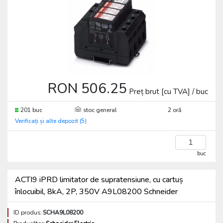
RON 506.25
Preț brut [cu TVA] / buc
201 buc
stoc general
2 oră
Verificați și alte depozit (5)
buc
ACTI9 iPRD limitator de supratensiune, cu cartuș
înlocuibil, 8kA, 2P, 350V A9L08200 Schneider
ID produs:
SCHA9L08200