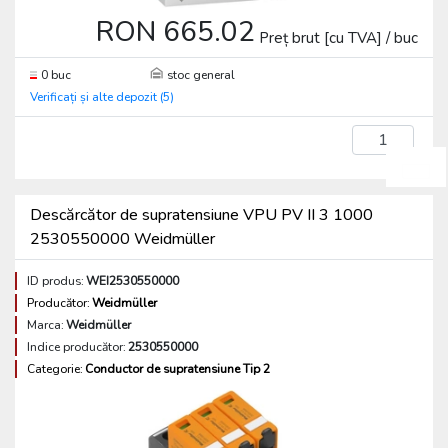
RON 665.02
Preț brut [cu TVA] / buc
0 buc
stoc general
Verificați și alte depozit (5)
buc
Descărcător de supratensiune VPU PV II 3 1000
2530550000 Weidmüller
ID produs:
WEI2530550000
Producător:
Weidmüller
Marca:
Weidmüller
Indice producător:
2530550000
Categorie:
Conductor de supratensiune Tip 2