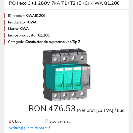
PO I eco 3+1 280V 7kA T1+T2 (B+C) KIWA 81.206
ID produs:
KIWA81206
Producător:
KIWA
Marca:
KIWA
Indice producător:
81.206
Categorie:
Conductor de supratensiune Tip 2
RON 476.53
Preț brut [cu TVA] / buc
0 buc
stoc general
Verificați și alte depozit (5)