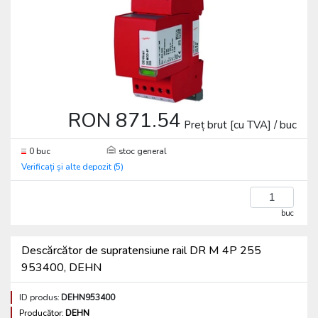
RON 871.54
Preț brut [cu TVA] / buc
0 buc
stoc general
Verificați și alte depozit (5)
buc
Descărcător de supratensiune rail DR M 4P 255
953400, DEHN
ID produs:
DEHN953400
Producător:
DEHN