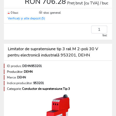
RON 706.28
Preț brut [cu TVA] / buc
0 buc
stoc general
Verificați și alte depozit (5)
buc
Limitator de supratensiune tip 3 rail M 2-poli 30 V
pentru electronică industrială 953201, DEHN
ID produs:
DEHN953201
Producător:
DEHN
Marca:
DEHN
Indice producător:
953201
Categorie:
Conductor de supratensiune Tip 3