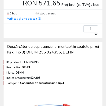
RON 571.65
Preț brut [cu TVA] / buc
0 buc
stoc general
Verificați și alte depozit (5)
buc
Descărcător de supratensiune, montabil în spatele prizei
flex (Tip 3) DFL M 255 924396, DEHN
ID produs:
DEHN924396
Producător:
DEHN
Marca:
DEHN
Indice producător:
924396
Categorie:
Conductor de supratensiune Tip 3