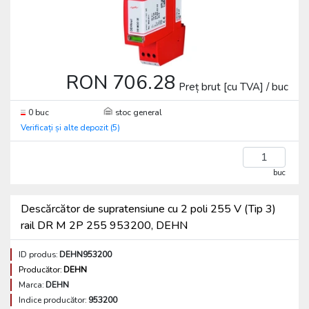
RON 706.28
Preț brut [cu TVA] / buc
0 buc
stoc general
Verificați și alte depozit (5)
buc
Descărcător de supratensiune cu 2 poli 255 V (Tip 3)
rail DR M 2P 255 953200, DEHN
ID produs:
DEHN953200
Producător:
DEHN
Marca:
DEHN
Indice producător:
953200