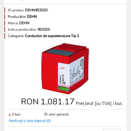
ID produs:
DEHN953020
Producător:
DEHN
Marca:
DEHN
Indice producător:
953020
Categorie:
Conductor de supratensiune Tip 3
RON 1,081.17
Preț brut [cu TVA] / buc
0 buc
stoc general
Verificați și alte depozit (5)