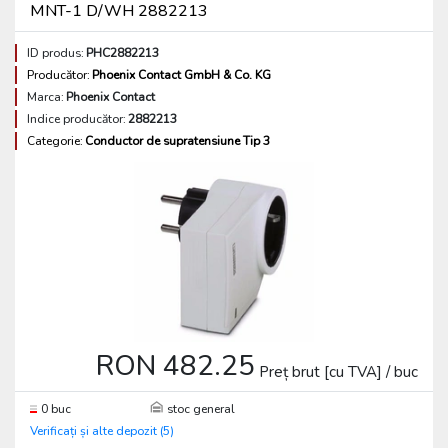
MNT-1 D/WH 2882213
ID produs:
PHC2882213
Producător:
Phoenix Contact GmbH & Co. KG
Marca:
Phoenix Contact
Indice producător:
2882213
Categorie:
Conductor de supratensiune Tip 3
RON 482.25
Preț brut [cu TVA] / buc
0 buc
stoc general
Verificați și alte depozit (5)