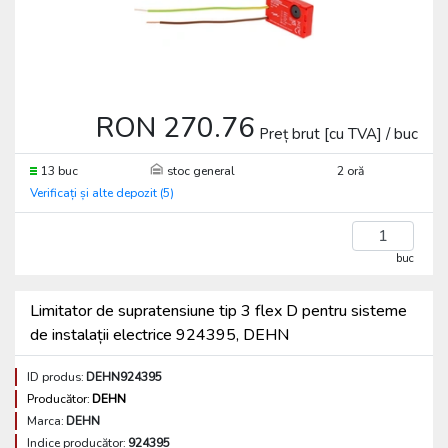
RON 270.76
Preț brut [cu TVA] / buc
13 buc
stoc general
2 oră
Verificați și alte depozit (5)
buc
Limitator de supratensiune tip 3 flex D pentru sisteme
de instalații electrice 924395, DEHN
ID produs:
DEHN924395
Producător:
DEHN
Marca:
DEHN
Indice producător:
924395