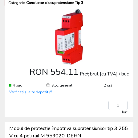
Categorie:
Conductor de supratensiune Tip 3
RON 554.11
Preț brut [cu TVA] / buc
4 buc
stoc general
2 oră
Verificați și alte depozit (5)
buc
Modul de protecție împotriva supratensiunilor tip 3 255
V cu 4 poli rail M 953020, DEHN