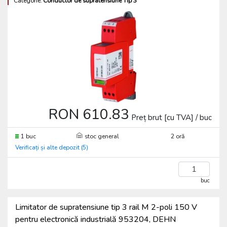
Categorie:
Conductor de supratensiune Tip 3
RON 610.83
Preț brut [cu TVA] / buc
1 buc
stoc general
2 oră
Verificați și alte depozit (5)
buc
Limitator de supratensiune tip 3 rail M 2-poli 150 V
pentru electronică industrială 953204, DEHN