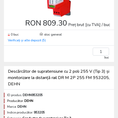
RON 809.30
Preț brut [cu TVA] / buc
0 buc
stoc general
Verificați și alte depozit (5)
buc
Descărcător de supratensiune cu 2 poli 255 V (Tip 3) și
monitorizare la distanță rail DR M 2P 255 FM 953205,
DEHN
ID produs:
DEHN953205
Producător:
DEHN
Marca:
DEHN
Indice producător:
953205