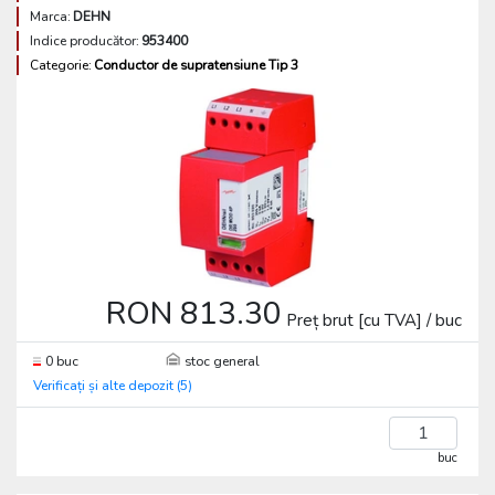
Marca:
DEHN
Indice producător:
953400
Categorie:
Conductor de supratensiune Tip 3
RON 813.30
Preț brut [cu TVA] / buc
0 buc
stoc general
Verificați și alte depozit (5)
buc