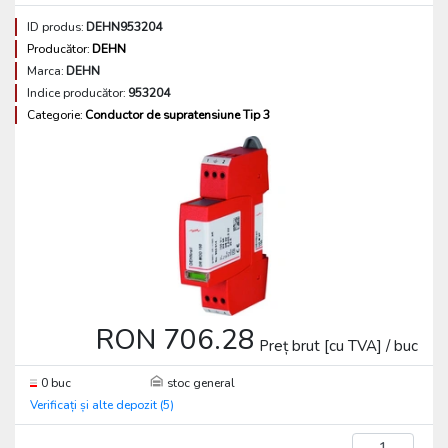
ID produs:
DEHN953204
Producător:
DEHN
Marca:
DEHN
Indice producător:
953204
Categorie:
Conductor de supratensiune Tip 3
RON 706.28
Preț brut [cu TVA] / buc
0 buc
stoc general
Verificați și alte depozit (5)