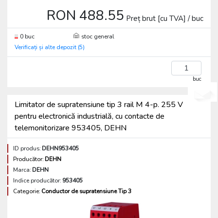
RON 488.55
Preț brut [cu TVA] / buc
0 buc
stoc general
Verificați și alte depozit (5)
buc
Limitator de supratensiune tip 3 rail M 4-p. 255 V
pentru electronică industrială, cu contacte de
telemonitorizare 953405, DEHN
ID produs:
DEHN953405
Producător:
DEHN
Marca:
DEHN
Indice producător:
953405
Categorie:
Conductor de supratensiune Tip 3