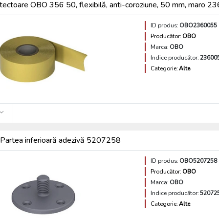
tectoare OBO 356 50, flexibilă, anti-coroziune, 50 mm, maro 
ID produs:
OBO2360055
Producător:
OBO
Marca:
OBO
Indice producător:
23600
Categorie:
Alte
artea inferioară adezivă 5207258
ID produs:
OBO5207258
Producător:
OBO
Marca:
OBO
Indice producător:
52072
Categorie:
Alte