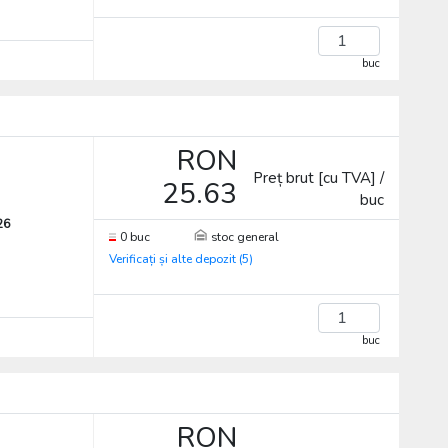
buc
RON
Preț brut [cu TVA] /
25.63
buc
26
0 buc
stoc general
Verificați și alte depozit (5)
buc
RON