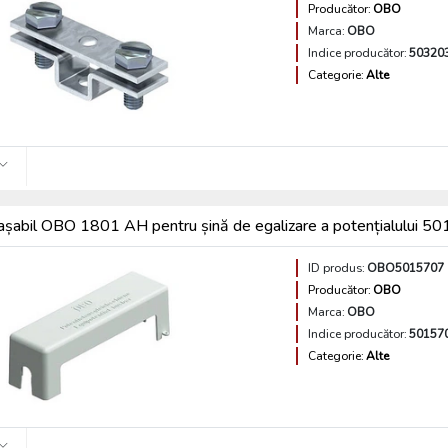
Producător:
OBO
Marca:
OBO
Indice producător:
50320
Categorie:
Alte
așabil OBO 1801 AH pentru șină de egalizare a potențialului 5
ID produs:
OBO5015707
Producător:
OBO
Marca:
OBO
Indice producător:
50157
Categorie:
Alte