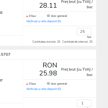
Preț brut [cu TVA] /
28.11
buc
32
0 buc
stoc general
Verificați și alte depozit (5)
buc
Cantitatea minimă: 25
Cantitate de interval: 25
015707
RON
Preț brut [cu TVA] /
25.98
buc
07
0 buc
stoc general
Verificați și alte depozit (5)