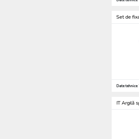
Set de fi
Date tehnice
IT Argilă