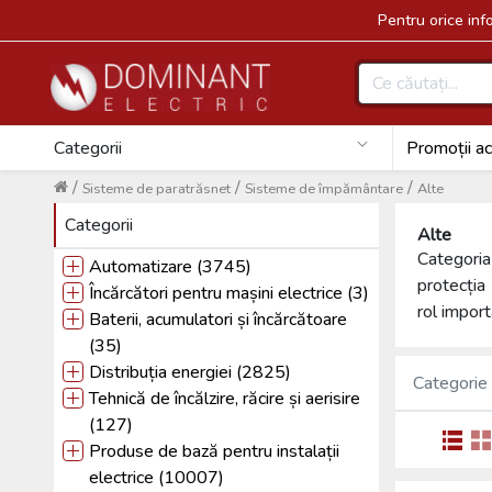
Pentru orice in
Categorii
Promoții ac
/
/
/
Sisteme de paratrăsnet
Sisteme de împământare
Alte
Categorii
Alte
Categori
Automatizare (3745)
protecția 
Încărcători pentru mașini electrice (3)
rol import
Baterii, acumulatori și încărcătoare
(35)
Distribuția energiei (2825)
Categorie
Tehnică de încălzire, răcire și aerisire
(127)
Produse de bază pentru instalații
electrice (10007)