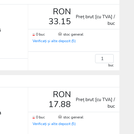
RON
Preț brut [cu TVA] /
33.15
buc
5
0 buc
stoc general
Verificați și alte depozit (5)
buc
RON
Preț brut [cu TVA] /
17.88
buc
4
0 buc
stoc general
Verificați și alte depozit (5)