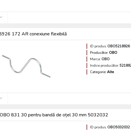
26 172 AR conexiune flexibilă
ID produs:
OBO5218926
Producător:
OBO
Marca:
OBO
Indice producător:
52189
Categorie:
Alte
r OBO 831 30 pentru bandă de oțel 30 mm 5032032
ID produs:
OBO5032032