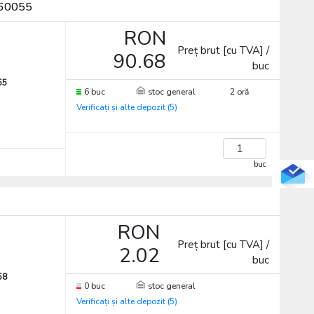
2360055
RON
Preț brut [cu TVA] /
90.68
buc
55
6 buc
stoc general
2 oră
Verificați și alte depozit (5)
buc
RON
Preț brut [cu TVA] /
2.02
buc
58
0 buc
stoc general
Verificați și alte depozit (5)