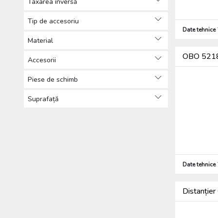
Taxarea inversă
Alte (564)
Produse de protecția muncii,
Tip de accesoriu
Date tehnice
Îmbrăcăminte de protecție (76)
Material
Scule (2270)
OBO 52189
Accesorii
Piese de schimb
Suprafață
Date tehnice
Distanție