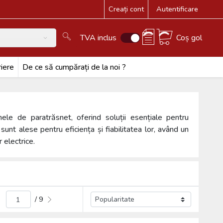
Creați cont
Autentificare
TVA inclus
Coș gol
iere
De ce să cumpărați de la noi ?
le de paratrăsnet, oferind soluții esențiale pentru
sunt alese pentru eficiența și fiabilitatea lor, având un
 electrice.
/ 9