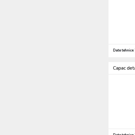
Date tehnice
Capac det
Date tehnice