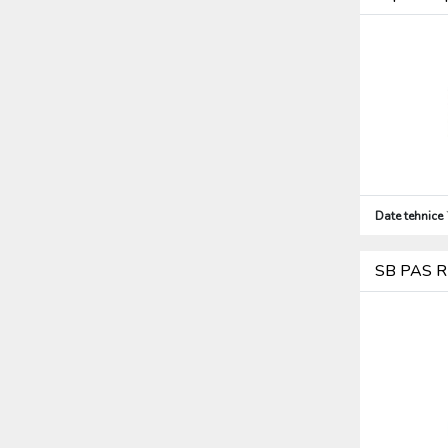
Date tehnice
SB PAS R