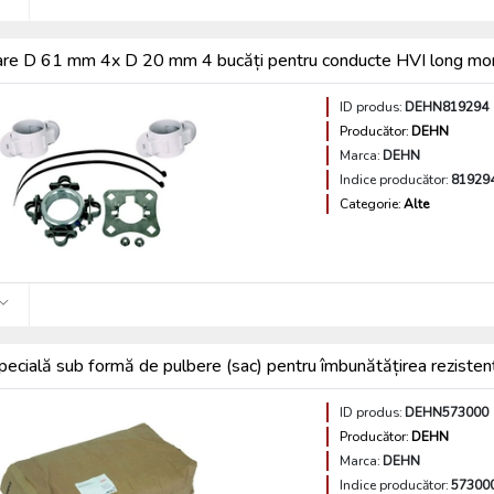
xare D 61 mm 4x D 20 mm 4 bucăți pentru conducte HVI long mon
ID produs:
DEHN819294
Producător:
DEHN
Marca:
DEHN
Indice producător:
81929
Categorie:
Alte
 specială sub formă de pulbere (sac) pentru îmbunătățirea rezi
ID produs:
DEHN573000
Producător:
DEHN
Marca:
DEHN
Indice producător:
57300