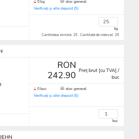
0 kg
stoc general
Verificați și alte depozit (5)
kg
Cantitatea minimă: 25
Cantitate de interval: 25
HN
RON
Preț brut [cu TVA] /
242.90
buc
0
0 buc
stoc general
Verificați și alte depozit (5)
buc
, DEHN