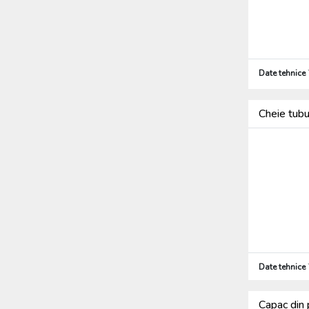
Date tehnice
Cheie tub
Date tehnice
Capac din 