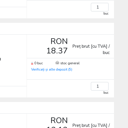
buc
RON
Preț brut [cu TVA] /
18.37
buc
3
0 buc
stoc general
Verificați și alte depozit (5)
buc
RON
Preț brut [cu TVA] /