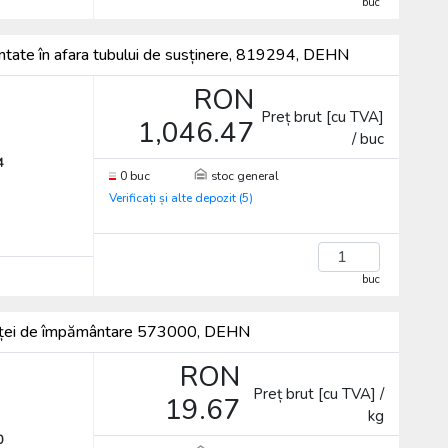
buc
tate în afara tubului de susținere, 819294, DEHN
RON
Preț brut [cu TVA]
1,046.47
/ buc
4
0 buc
stoc general
Verificați și alte depozit (5)
buc
stenței de împământare 573000, DEHN
RON
Preț brut [cu TVA] /
19.67
kg
0