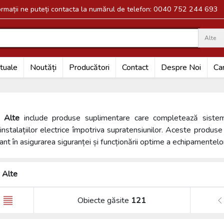
formații ne puteți contacta la numărul de telefon: 0040 752 244 693
Alte
Search
tuale
Noutăți
Producători
Contact
Despre Noi
Car
a
Alte
include produse suplimentare care completează sisteme
instalațiilor electrice împotriva supratensiunilor. Aceste produse 
ant în asigurarea siguranței și funcționării optime a echipamentelor
Alte
Obiecte găsite
121