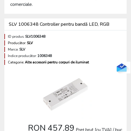
comerciale.
SLV 1006348 Controller pentru bandă LED, RGB
ID produs:
SLV1006348
Producător:
SLV
Marca:
SLV
Indice producător:
1006348
Categorie:
Alte accesorii pentru corpuri de iluminat
RON 457.89
Preț brut [cu TVA] / buc