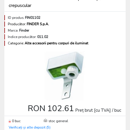
crepuscular
ID produs:
FIN01102
Producător:
FINDER S.p.A.
Marca:
Finder
Indice producător:
011.02
Categorie:
Alte accesorii pentru corpuri de iluminat
RON 102.61
Preț brut [cu TVA] / buc
0 buc
stoc general
Verificați și alte depozit (5)