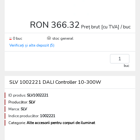
RON 366.32
Preț brut [cu TVA] / buc
0 buc
stoc general
Verificați și alte depozit (5)
buc
SLV 1002221 DALI Controller 10-300W
ID produs:
SLV1002221
Producător:
SLV
Marca:
SLV
Indice producător:
1002221
Categorie:
Alte accesorii pentru corpuri de iluminat