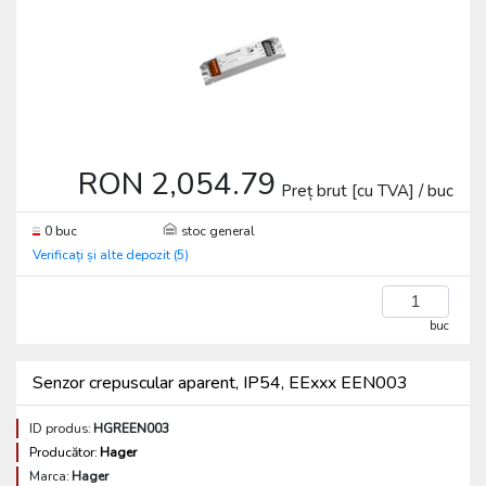
RON 2,054.79
Preț brut [cu TVA] / buc
0 buc
stoc general
Verificați și alte depozit (5)
buc
Senzor crepuscular aparent, IP54, EExxx EEN003
ID produs:
HGREEN003
Producător:
Hager
Marca:
Hager