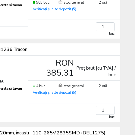
505 buc
stoc general
2 oră
erete și tavan
Verificați și alte depozit (5)
buc
H1236 Tracon
RON
Preț brut [cu TVA] /
385.31
buc
36
4 buc
stoc general
2 oră
erete și tavan
Verificați și alte depozit (5)
buc
0x20mm, încastr., 110-265V,2835SMD (DEL1275)