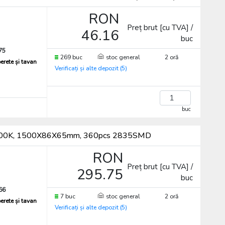
RON
Preț brut [cu TVA] /
46.16
buc
75
269 buc
stoc general
2 oră
erete și tavan
Verificați și alte depozit (5)
buc
°, 4000K, 1500X86X65mm, 360pcs 2835SMD
RON
Preț brut [cu TVA] /
295.75
buc
66
7 buc
stoc general
2 oră
erete și tavan
Verificați și alte depozit (5)