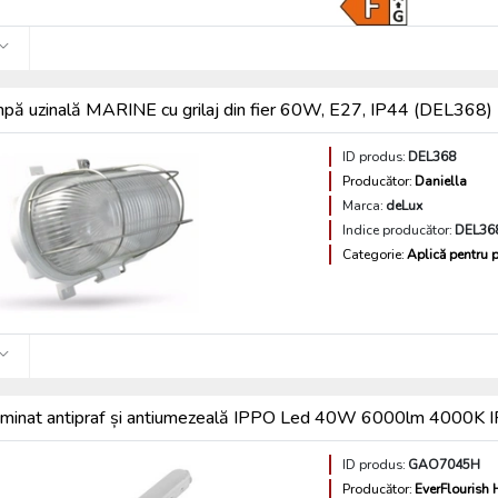
pă uzinală MARINE cu grilaj din fier 60W, E27, IP44 (DEL368)
ID produs:
DEL368
Producător:
Daniella
Marca:
deLux
Indice producător:
DEL36
Categorie:
Aplică pentru p
luminat antipraf și antiumezeală IPPO Led 40W 6000lm 4000K
ID produs:
GAO7045H
Producător:
EverFlourish