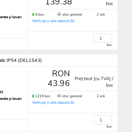
139.38
buc
6 buc
stoc general
2 oră
erete și tavan
Verificați și alte depozit (5)
buc
 alb IP54 (DEL1543)
RON
Preț brut [cu TVA] /
43.96
buc
43
1216 buc
stoc general
2 oră
erete și tavan
Verificați și alte depozit (5)
buc