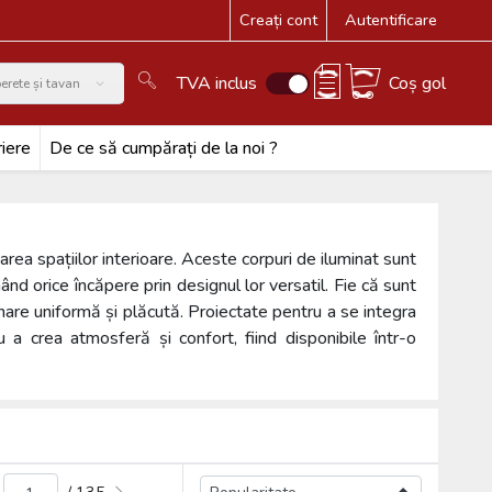
Creați cont
Autentificare
TVA inclus
Coș gol
erete și tavan
iere
De ce să cumpărați de la noi ?
area spațiilor interioare. Aceste corpuri de iluminat sunt
ând orice încăpere prin designul lor versatil. Fie că sunt
minare uniformă și plăcută. Proiectate pentru a se integra
ru a crea atmosferă și confort, fiind disponibile într-o