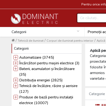
Pentru orice in
Categorii
Promoții ac
/
/
/
Tehnică de iIuminat
Corpuri de iluminat pentru interior
Aplică 
Categorii
Aplică pe
Categori
Automatizare (3745)
proiectate
Încărcători pentru mașini electrice (3)
folosite î
Baterii, acumulatori și încărcătoare
armonios 
(35)
varietate 
Distribuția energiei (2825)
Tehnică de încălzire, răcire și aerisire
(127)
Categorie
Produse de bază pentru instalații
electrice (10007)