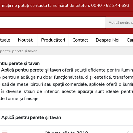
formații ne puteți contacta la numărul de telefon: 0040 752 244 693
Aplică pentru p
Search
tuale
Noutăți
Producători
Contact
Despre Noi
Car
pentru perete și tavan
ntru perete și tavan
a
Aplică pentru perete și tavan
oferă soluții eficiente pentru ilumin
 pentru a adăuga nu doar funcționalitate, ci și estetică, transform
n săli de mese, birouri sau spații comerciale, aplicele oferă o ilu
în diverse stiluri de interior, aceste aplicații sunt ideale pent
de forme și finisaje.
Aplică pentru perete și tavan