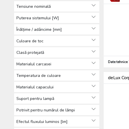
Alte (564)
Tensiune nominală
Produse de protecția muncii,
Îmbrăcăminte de protecție (76)
Puterea sistemului [W]
Scule (2270)
Înălțime / adâncime [mm]
Culoare de toc
Clasă protejată
Date tehnice
Materialul carcasei
Temperatura de culoare
deLux Cor
Materialul capacului
Suport pentru lampă
Potrivit pentru numărul de lămpi
Efectul fluxului luminos [lm]