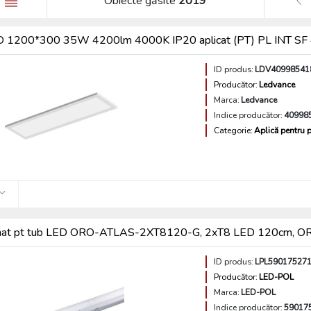
Obiecte găsite
2019
D 1200*300 35W 4200lm 4000K IP20 aplicat (PT) PL INT S
ID produs:
LDV40998541
Producător:
Ledvance
Marca:
Ledvance
Indice producător:
40998
Categorie:
Aplică pentru p
minat pt tub LED ORO-ATLAS-2XT8120-G, 2xT8 LED 120cm
ID produs:
LPL59017527
Producător:
LED-POL
Marca:
LED-POL
Indice producător:
59017