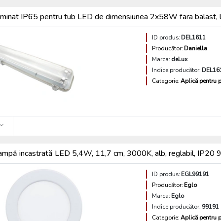
uminat IP65 pentru tub LED de dimensiunea 2x58W fara balast, 
ID produs:
DEL1611
Producător:
Daniella
Marca:
deLux
Indice producător:
DEL16
Categorie:
Aplică pentru p
ampă incastrată LED 5,4W, 11,7 cm, 3000K, alb, reglabil, IP20
ID produs:
EGL99191
Producător:
Eglo
Marca:
Eglo
Indice producător:
99191
Categorie:
Aplică pentru p