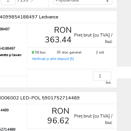
/ 135
F 4099854188497 Ledvance
RON
88497
Preț brut [cu TVA] /
363.44
buc
54188497
56 buc
stoc general
2 oră
erete și tavan
Verificați și alte depozit (5)
buc
, ORO06002 LED-POL 5901752714489
RON
14489
Preț brut [cu TVA] /
96.62
buc
52714489