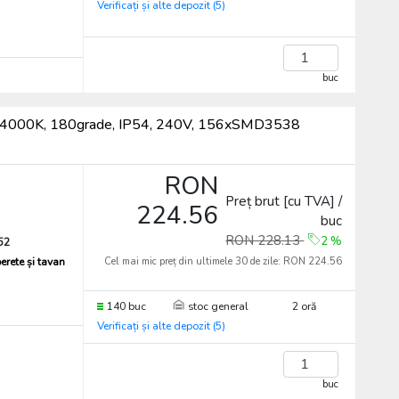
Verificați și alte depozit (5)
buc
0lm, 4000K, 180grade, IP54, 240V, 156xSMD3538
RON
Preț brut [cu TVA] /
224.56
buc
RON 228.13
2
%
52
erete și tavan
Cel mai mic preț din ultimele 30 de zile:
RON 224.56
140 buc
stoc general
2 oră
Verificați și alte depozit (5)
buc