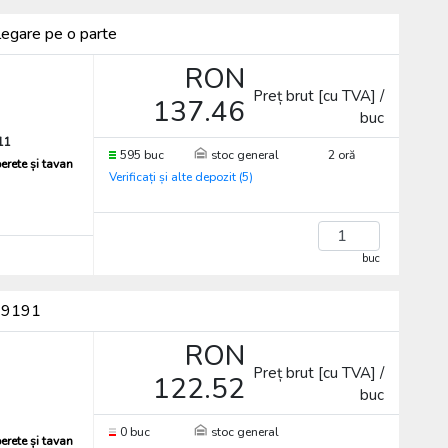
legare pe o parte
RON
Preț brut [cu TVA] /
137.46
buc
11
595 buc
stoc general
2 oră
erete și tavan
Verificați și alte depozit (5)
buc
 99191
RON
Preț brut [cu TVA] /
122.52
buc
0 buc
stoc general
erete și tavan