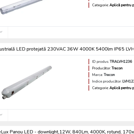
Categorie:
Aplică pentru p
dustrială LED protejată 230VAC 36W 4000K 5400lm IP65 LV
ID produs:
TRALVH1236
Producător:
Tracon
Marca:
Tracon
Indice producător:
LVH12
Categorie:
Aplică pentru p
eLux Panou LED - downlight,12W, 840Lm, 4000K, rotund, 17