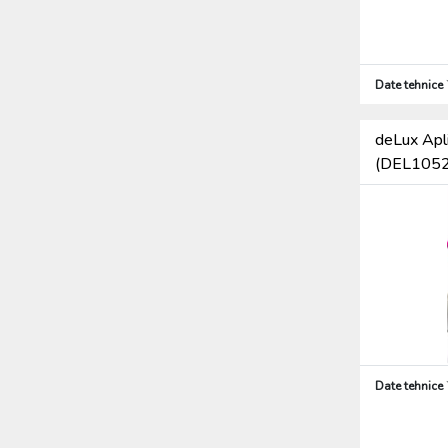
Date tehnice
deLux Apl
(DEL1052
Date tehnice