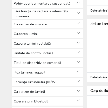
Potrivit pentru montarea suspendată
Date tehnice
Fără funcție de reglare a intensității
luminoase
deLux Lam
Cu senzor de mișcare
Culoarea luminii
Culoare luminii reglabilă
Unitate de control inclusă
Tipul de dispozitiv de comandă
Flux luminos reglabil
Date tehnice
Eficiența luminarului [lm/W]
Corp de i
Cu senzor de lumină
Operare prin Bluetooth