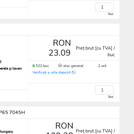
buc
RON
Preț brut [cu TVA] /
23.09
buc
8
522 buc
stoc general
2 oră
erete și tavan
Verificați și alte depozit (5)
buc
 IP65 7045H
RON
Preț brut [cu TVA] /
 Hungary