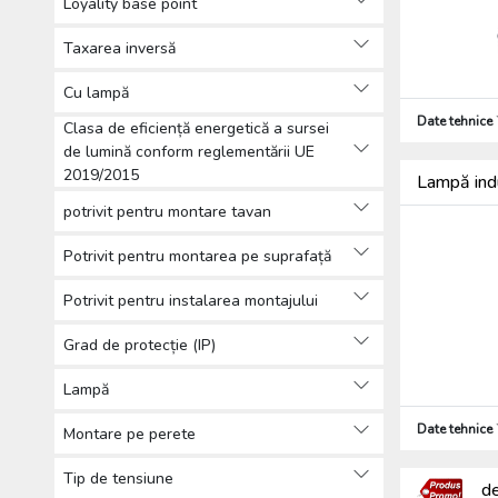
Loyality base point
Sisteme de iluminat fără
abajur pe șină (31)
Taxarea inversă
Lămpi pentru hale (12)
Cu lampă
Sisteme de iluminat pe șină
Date tehnice
(82)
Clasa de eficiență energetică a sursei
de lumină conform reglementării UE
Iluminat de emergență (28)
2019/2015
Corpuri pentru iluminat public
Lampă in
(19)
potrivit pentru montare tavan
Surse de lumină convenționale
Potrivit pentru montarea pe suprafață
(490)
Becuri auto (63)
Potrivit pentru instalarea montajului
Șină pentru benzi LED și accesorii
(122)
Grad de protecție (IP)
Corpuri de iluminat speciale (27)
Lampă
Lămpi portabile (57)
Accesorii corpuri de iluminat
Date tehnice
Montare pe perete
(524)
Sisteme de paratrăsnet (924)
Tip de tensiune
d