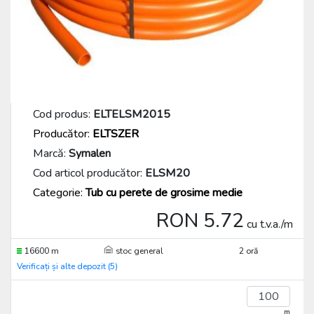
Cod produs:
ELTELSM2015
Producător:
ELTSZER
Marcă:
Symalen
Cod articol producător:
ELSM20
Categorie:
Tub cu perete de grosime medie
RON 5.72
cu t.v.a./m
16600 m
stoc general
2 oră
Verificați și alte depozit (5)
m